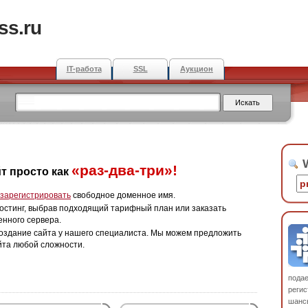
ss.ru
IT-работа
SSL
Аукцион
W
«раз-два-три»!
т просто как
зарегистрировать
свободное доменное имя.
остинг, выбрав подходящий тарифный план или заказать
енного сервера.
оздание сайта у нашего специалиста. Мы можем предложить
йта любой сложности.
пода
регис
шанс