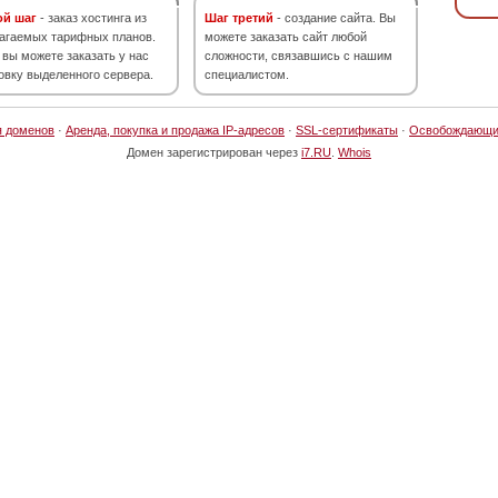
ой шаг
- заказ хостинга из
Шаг третий
- создание сайта. Вы
агаемых тарифных планов.
можете заказать сайт любой
 вы можете заказать у нас
сложности, связавшись с нашим
овку выделенного сервера.
специалистом.
я доменов
·
Аренда, покупка и продажа IP-адресов
·
SSL-сертификаты
·
Освобождающи
Домен зарегистрирован через
i7.RU
.
Whois