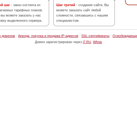
ой шаг
- заказ хостинга из
Шаг третий
- создание сайта. Вы
агаемых тарифных планов.
можете заказать сайт любой
 вы можете заказать у нас
сложности, связавшись с нашим
овку выделенного сервера.
специалистом.
я доменов
·
Аренда, покупка и продажа IP-адресов
·
SSL-сертификаты
·
Освобождающи
Домен зарегистрирован через
i7.RU
.
Whois