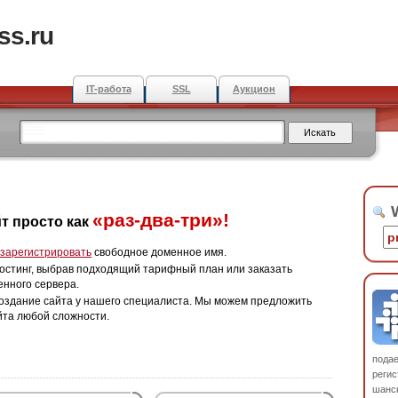
ss.ru
IT-работа
SSL
Аукцион
W
«раз-два-три»!
т просто как
зарегистрировать
свободное доменное имя.
остинг, выбрав подходящий тарифный план или заказать
енного сервера.
оздание сайта у нашего специалиста. Мы можем предложить
йта любой сложности.
пода
регис
шанс