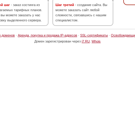
ой шаг
- заказ хостинга из
Шаг третий
- создание сайта. Вы
агаемых тарифных планов.
можете заказать сайт любой
 вы можете заказать у нас
сложности, связавшись с нашим
овку выделенного сервера.
специалистом.
я доменов
·
Аренда, покупка и продажа IP-адресов
·
SSL-сертификаты
·
Освобождающи
Домен зарегистрирован через
i7.RU
.
Whois