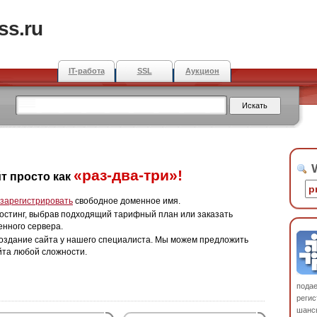
ss.ru
IT-работа
SSL
Аукцион
W
«раз-два-три»!
т просто как
зарегистрировать
свободное доменное имя.
остинг, выбрав подходящий тарифный план или заказать
енного сервера.
оздание сайта у нашего специалиста. Мы можем предложить
йта любой сложности.
пода
регис
шанс